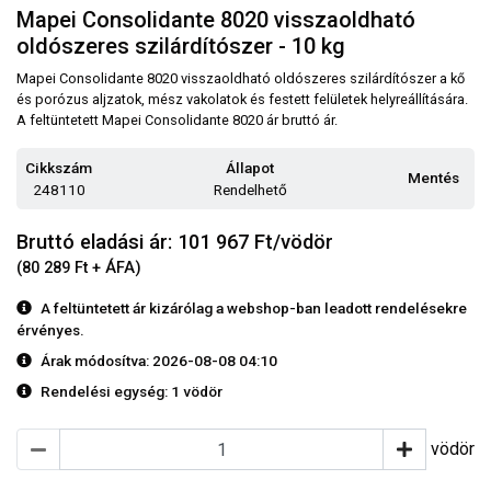
Mapei Consolidante 8020 visszaoldható
oldószeres szilárdítószer - 10 kg
Mapei Consolidante 8020 visszaoldható oldószeres szilárdítószer a kő
és porózus aljzatok, mész vakolatok és festett felületek helyreállítására.
A feltüntetett Mapei Consolidante 8020 ár bruttó ár.
Cikkszám
Állapot
Mentés
248110
Rendelhető
Bruttó eladási ár: 101 967
Ft/vödör
(80 289 Ft + ÁFA)
A feltüntetett ár kizárólag a webshop-ban leadott rendelésekre
érvényes.
Árak módosítva: 2026-08-08 04:10
Rendelési egység:
1 vödör
vödör