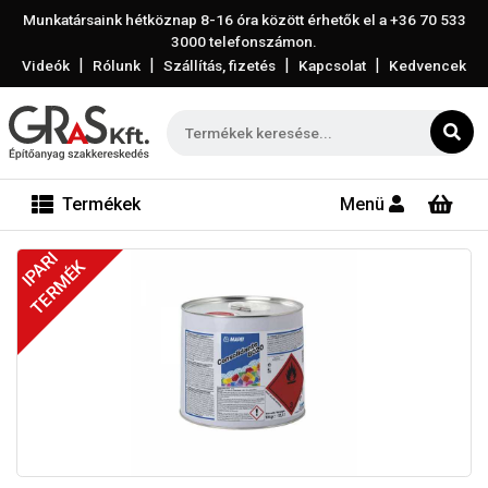
Munkatársaink hétköznap 8-16 óra között érhetők el a
+36 70 533
3000
telefonszámon.
|
|
|
|
Videók
Rólunk
Szállítás, fizetés
Kapcsolat
Kedvencek
Termékek
Menü
IPARI
TERMÉK