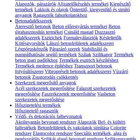
Alapozók, párazárók
Aljzatelőkészítés termékei
Kiegészítő
termékek
Lakkok és olajok
Önterülő, kiegyenlítő és simító
anyagok
Ragasztók faburkolatokhoz
Betonadalékszerek
Áteresztő betonok
Beton előregyártás termékei
Beton
újrahasznosítás termékei
Csináld magad
Duzzasztó
adalékszerek
Esztrichek
Formaleválasztók
Késleltetők
Kötésgyorsítók
Látszó betonfelületek adalékszerei
Légpórusképzők
Párazáró szerek
Stabilizáló és
pumpálhatóság segítő termékek
Szálak
Szilikapor
Termékek
beton ipari padlókhoz
Termékek esztrich készítéshez
Termékek medence építéshez
Transzport betonok
folyósítószerei
Vibropréselt betonok adalékszerei
Vízzáró
betonok
Zsugorodás csökkentés
Szerkezeti megerősítő anyagok
Acél szerkezetek megerősítése
Falazott szerkezetek
megerősítése
Faszerkezetek megerősítése
Vasbeton
szerkezetek megerősítése
Hőszigetelési termékek
Hőszigetelő ragasztók
Védő- és dekorációs falbevonatok
Akrilgyantás bevonati rendszer
Alapozók
Bel- és kültéri
falfestékek
Betonfelületek és vakolatok simítása
Colorite
rendszer
Elastocolor rendszer
Speciális termékek, alga és
penészgátlás
Szilikát alapú bevonati rendszer
Szilikongyantás