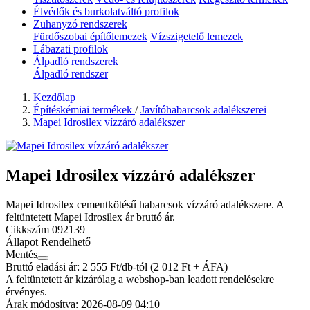
Élvédők és burkolatváltó profilok
Zuhanyzó rendszerek
Fürdőszobai építőlemezek
Vízszigetelő lemezek
Lábazati profilok
Álpadló rendszerek
Álpadló rendszer
Kezdőlap
Építéskémiai termékek
/
Javítóhabarcsok adalékszerei
Mapei Idrosilex vízzáró adalékszer
Mapei Idrosilex vízzáró adalékszer
Mapei Idrosilex cementkötésű habarcsok vízzáró adalékszere. A
feltüntetett Mapei Idrosilex ár bruttó ár.
Cikkszám
092139
Állapot
Rendelhető
Mentés
Bruttó eladási ár: 2 555
Ft/db-tól
(2 012 Ft + ÁFA)
A feltüntetett ár kizárólag a webshop-ban leadott rendelésekre
érvényes.
Árak módosítva: 2026-08-09 04:10