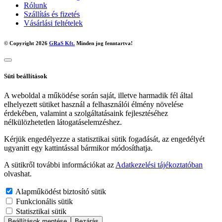
Rólunk
Szállítás és fizetés
Vásárlási feltételek
© Copyright 2026
GRaS Kft.
Minden jog fenntartva!
Süti beállítások
A weboldal a működése során saját, illetve harmadik fél által
elhelyezett sütiket használ a felhasználói élmény növelése
érdekében, valamint a szolgáltatásaink fejlesztéséhez
nélkülözhetetlen látogatáselemzéshez.
Kérjük engedélyezze a statisztikai sütik fogadását, az engedélyét
ugyanitt egy kattintással bármikor módosíthatja.
A sütikről további információkat az
Adatkezelési tájékoztatóban
olvashat.
Alapműködést biztosító sütik
Funkcionális sütik
Statisztikai sütik
Beállítások mentése
Bezárás