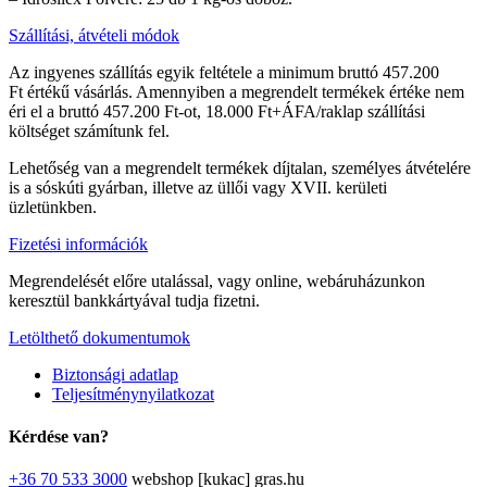
Szállítási, átvételi módok
Az ingyenes szállítás egyik feltétele a minimum bruttó 457.200
Ft értékű vásárlás. Amennyiben a megrendelt termékek értéke nem
éri el a bruttó 457.200 Ft-ot, 18.000 Ft+ÁFA/raklap szállítási
költséget számítunk fel.
Lehetőség van a megrendelt termékek díjtalan, személyes átvételére
is a sóskúti gyárban, illetve az üllői vagy XVII. kerületi
üzletünkben.
Fizetési információk
Megrendelését előre utalással, vagy online, webáruházunkon
keresztül bankkártyával tudja fizetni.
Letölthető dokumentumok
Biztonsági adatlap
Teljesítménynyilatkozat
Kérdése van?
+36 70 533 3000
webshop [kukac] gras.hu