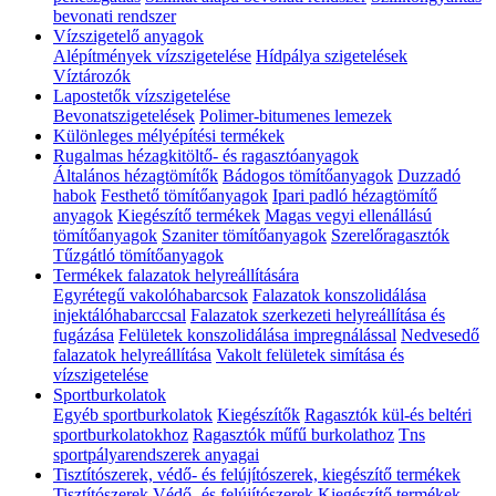
bevonati rendszer
Vízszigetelő anyagok
Alépítmények vízszigetelése
Hídpálya szigetelések
Víztározók
Lapostetők vízszigetelése
Bevonatszigetelések
Polimer-bitumenes lemezek
Különleges mélyépítési termékek
Rugalmas hézagkitöltő- és ragasztóanyagok
Általános hézagtömítők
Bádogos tömítőanyagok
Duzzadó
habok
Festhető tömítőanyagok
Ipari padló hézagtömítő
anyagok
Kiegészítő termékek
Magas vegyi ellenállású
tömítőanyagok
Szaniter tömítőanyagok
Szerelőragasztók
Tűzgátló tömítőanyagok
Termékek falazatok helyreállítására
Egyrétegű vakolóhabarcsok
Falazatok konszolidálása
injektálóhabarccsal
Falazatok szerkezeti helyreállítása és
fugázása
Felületek konszolidálása impregnálással
Nedvesedő
falazatok helyreállítása
Vakolt felületek simítása és
vízszigetelése
Sportburkolatok
Egyéb sportburkolatok
Kiegészítők
Ragasztók kül-és beltéri
sportburkolatokhoz
Ragasztók műfű burkolathoz
Tns
sportpályarendszerek anyagai
Tisztítószerek, védő- és felújítószerek, kiegészítő termékek
Tisztítószerek
Védő- és felújítószerek
Kiegészítő termékek