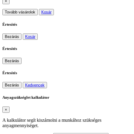
×
Tovább vásárolok
Kosár
Értesítés
Bezárás
Kosár
Értesítés
Bezárás
Értesítés
Bezárás
Kedvencek
Anyagszükséglet kalkulátor
×
A kalkulátor segít kiszámolni a munkához szükséges
anyagmennyiséget.