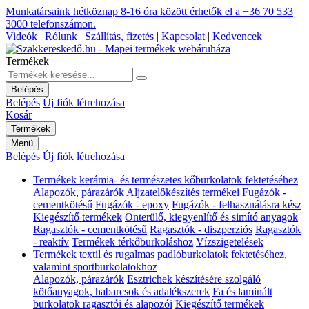
Munkatársaink hétköznap 8-16 óra között érhetők el a
+36 70 533
3000
telefonszámon.
Videók
|
Rólunk
|
Szállítás, fizetés
|
Kapcsolat
|
Kedvencek
Termékek
Belépés
Belépés
Új fiók létrehozása
Kosár
Termékek
Menü
Belépés
Új fiók létrehozása
Termékek kerámia- és természetes kőburkolatok fektetéséhez
Alapozók, párazárók
Aljzatelőkészítés termékei
Fugázók -
cementkötésű
Fugázók - epoxy
Fugázók - felhasználásra kész
Kiegészítő termékek
Önterülő, kiegyenlítő és simító anyagok
Ragasztók - cementkötésű
Ragasztók - diszperziós
Ragasztók
- reaktív
Termékek térkőburkoláshoz
Vízszigetelések
Termékek textil és rugalmas padlóburkolatok fektetéséhez,
valamint sportburkolatokhoz
Alapozók, párazárók
Esztrichek készítésére szolgáló
kötőanyagok, habarcsok és adalékszerek
Fa és laminált
burkolatok ragasztói és alapozói
Kiegészítő termékek