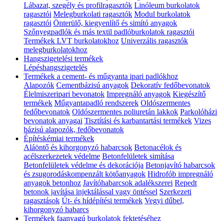
Lábazat, szegély és profilragasztók
Linóleum burkolatok
ragasztói
Melegburkolati ragasztók
Modul burkolatok
ragasztói
Önterülő, kiegyenlítő és simító anyagok
Szőnyegpadlók és más textil padlóburkolatok ragasztói
Termékek LVT burkolatokhoz
Univerzális ragasztók
melegburkolatokhoz
Hangszigetelési termékek
Lépéshangszigetelés
Termékek a cement- és műgyanta ipari padlókhoz
Alapozók
Cementbázisú anyagok
Dekoratív fedőbevonatok
Élelmiszeripari bevonatok
Impregnáló anyagok
Kiegészítő
termékek
Műgyantapadló rendszerek
Oldószermentes
fedőbevonatok
Oldószermentes poliuretán lakkok
Parkolóházi
bevonatok anyagai
Tisztítási és karbantartási termékek
Vizes
bázisú alapozók, fedőbevonatok
Építéskémiai termékek
Aláöntő és kihorgonyzó habarcsok
Betonacélok és
acélszerkezetek védelme
Betonfelületek simítása
Betonfelületek védelme és dekorációja
Betonjavító habarcsok
és zsugorodáskompenzált kötőanyagok
Hidrofób impregnáló
anyagok betonhoz
Javítóhabarcsok adalékszerei
Repedt
betonok javítása injektálással vagy öntéssel
Szerkezeti
ragasztások
Út- és hídépítési termékek
Vegyi dűbel,
kihorgonyzó habarcs
Termékek faanyagú burkolatok fektetéséhez