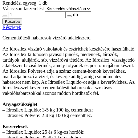
Rendelési egység:
1 db
Válasszon kiszerelést
db
Kosárba
Részletek
Cementkötésű habarcsok vízzáró adalékszere.
Az Idrosilex vízzáró vakolatok és esztrichek készítésére használható.
Az Idrosilex különösen javasolt pincék, medencék, tározók,
tartályok, aluljárók, stb. vízzáróvá tételére. Az Idrosilex, vízszigetelő
adalékszer bázisú termék, amely folyadék és por formájában készül.
Az Idrosilex Polvere-t adja a száraz cement-homok keverékhez,
majd adja hozzá a vizet, és keverje addig, amíg csomómentes
habarcsot nem kap. Az Idrosilex Liquido-ot adja a keverővízhez. Az
Idrosilex-szel kevert cementkötésű habarcsok a szokásos
vakolóhabarcsokkal azonos módon hordhatók fel.
Anyagszükséglet
– Idrosilex Liquido: 3-5 kg 100 kg cementhez;
– Idrosilex Polvere: 2-4 kg 100 kg cementhez.
Kiszerelések
– Idrosilex Liquido: 25 és 6 kg-os hordók;
– Idrosilex Polvere: 25 db 1 kg-os doboz.