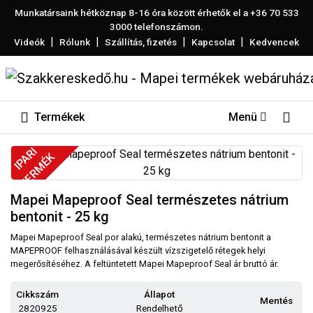
Munkatársaink hétköznap 8-16 óra között érhetők el a
+36 70 533
3000
telefonszámon.
|
|
|
|
Videók
Rólunk
Szállítás, fizetés
Kapcsolat
Kedvencek
Termékek
Menü
IPARI
TERMÉK
Mapei Mapeproof Seal természetes nátrium
bentonit - 25 kg
Mapei Mapeproof Seal por alakú, természetes nátrium bentonit a
MAPEPROOF felhasználásával készült vízszigetelő rétegek helyi
megerősítéséhez. A feltüntetett Mapei Mapeproof Seal ár bruttó ár.
Cikkszám
Állapot
Mentés
2820925
Rendelhető