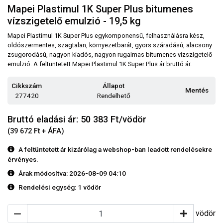
Mapei Plastimul 1K Super Plus bitumenes
vízszigetelő emulzió - 19,5 kg
Mapei Plastimul 1K Super Plus egykomponensű, felhasználásra kész,
oldószermentes, szagtalan, környezetbarát, gyors száradású, alacsony
zsugorodású, nagyon kiadós, nagyon rugalmas bitumenes vízszigetelő
emulzió. A feltüntetett Mapei Plastimul 1K Super Plus ár bruttó ár.
Cikkszám
Állapot
Mentés
277420
Rendelhető
Bruttó eladási ár: 50 383
Ft/vödör
(39 672 Ft + ÁFA)
A feltüntetett ár kizárólag a webshop-ban leadott rendelésekre
érvényes.
Árak módosítva: 2026-08-09 04:10
Rendelési egység:
1 vödör
vödör