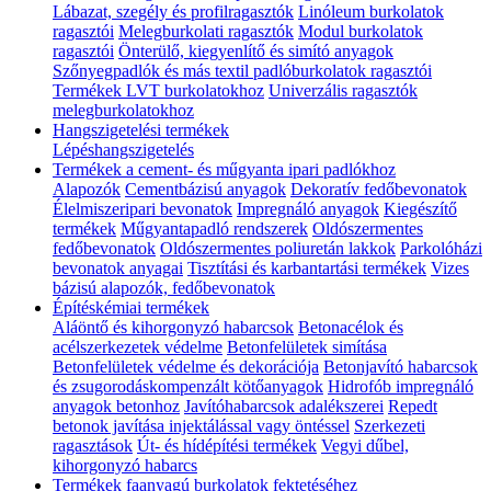
Lábazat, szegély és profilragasztók
Linóleum burkolatok
ragasztói
Melegburkolati ragasztók
Modul burkolatok
ragasztói
Önterülő, kiegyenlítő és simító anyagok
Szőnyegpadlók és más textil padlóburkolatok ragasztói
Termékek LVT burkolatokhoz
Univerzális ragasztók
melegburkolatokhoz
Hangszigetelési termékek
Lépéshangszigetelés
Termékek a cement- és műgyanta ipari padlókhoz
Alapozók
Cementbázisú anyagok
Dekoratív fedőbevonatok
Élelmiszeripari bevonatok
Impregnáló anyagok
Kiegészítő
termékek
Műgyantapadló rendszerek
Oldószermentes
fedőbevonatok
Oldószermentes poliuretán lakkok
Parkolóházi
bevonatok anyagai
Tisztítási és karbantartási termékek
Vizes
bázisú alapozók, fedőbevonatok
Építéskémiai termékek
Aláöntő és kihorgonyzó habarcsok
Betonacélok és
acélszerkezetek védelme
Betonfelületek simítása
Betonfelületek védelme és dekorációja
Betonjavító habarcsok
és zsugorodáskompenzált kötőanyagok
Hidrofób impregnáló
anyagok betonhoz
Javítóhabarcsok adalékszerei
Repedt
betonok javítása injektálással vagy öntéssel
Szerkezeti
ragasztások
Út- és hídépítési termékek
Vegyi dűbel,
kihorgonyzó habarcs
Termékek faanyagú burkolatok fektetéséhez