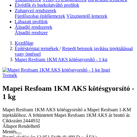
Élvédők és burkolatváltó profilok
Zuhanyzó rendszerek
Fürdőszobai építőlemezek
Vízszigetelő lemezek
Lábazati profilok
Álpadló rendszerek
Álpadló rendszer
Kezdőlap
Építéskémiai termékek
/
Repedt betonok javítása injektálással
vagy öntéssel
Mapei Resfoam 1KM AKS kötésgyorsító - 1 kg
Ipari
Termék
Mapei Resfoam 1KM AKS kötésgyorsító -
1 kg
Mapei Resfoam 1KM AKS kötésgyorsító a Mapei Resfoam 1-KM
injektálóhoz. A feltüntetett Mapei Resfoam 1KM AKS ár bruttó ár.
Cikkszám
2444932
Állapot
Rendelhető
Mentés