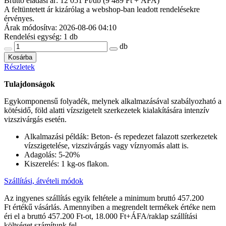
Bruttó eladási ár: 12 051
Ft/db
(9 489 Ft + ÁFA)
A feltüntetett ár kizárólag a webshop-ban leadott rendelésekre
érvényes.
Árak módosítva: 2026-08-06 04:10
Rendelési egység:
1 db
db
Kosárba
Részletek
Tulajdonságok
Egykomponensű folyadék, melynek alkalmazásával szabályozható a
kötésidő, föld alatti vízszigetelt szerkezetek kialakítására intenzív
vizszivárgás esetén.
Alkalmazási példák: Beton- és repedezet falazott szerkezetek
vízszigetelése, vizszivárgás vagy víznyomás alatt is.
Adagolás: 5-20%
Kiszerelés: 1 kg-os flakon.
Szállítási, átvételi módok
Az ingyenes szállítás egyik feltétele a minimum bruttó 457.200
Ft értékű vásárlás. Amennyiben a megrendelt termékek értéke nem
éri el a bruttó 457.200 Ft-ot, 18.000 Ft+ÁFA/raklap szállítási
költséget számítunk fel.