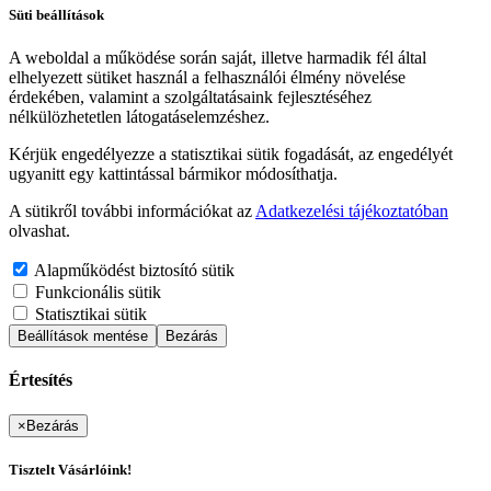
Süti beállítások
A weboldal a működése során saját, illetve harmadik fél által
elhelyezett sütiket használ a felhasználói élmény növelése
érdekében, valamint a szolgáltatásaink fejlesztéséhez
nélkülözhetetlen látogatáselemzéshez.
Kérjük engedélyezze a statisztikai sütik fogadását, az engedélyét
ugyanitt egy kattintással bármikor módosíthatja.
A sütikről további információkat az
Adatkezelési tájékoztatóban
olvashat.
Alapműködést biztosító sütik
Funkcionális sütik
Statisztikai sütik
Beállítások mentése
Bezárás
Értesítés
×
Bezárás
Tisztelt Vásárlóink!