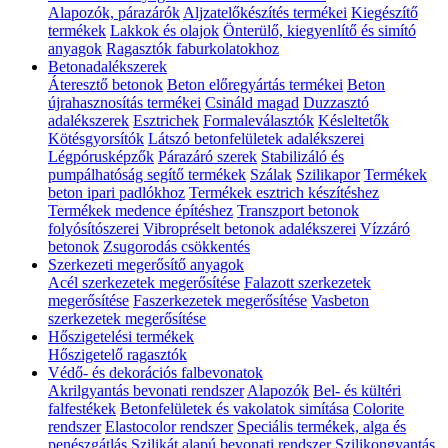
Alapozók, párazárók
Aljzatelőkészítés termékei
Kiegészítő
termékek
Lakkok és olajok
Önterülő, kiegyenlítő és simító
anyagok
Ragasztók faburkolatokhoz
Betonadalékszerek
Áteresztő betonok
Beton előregyártás termékei
Beton
újrahasznosítás termékei
Csináld magad
Duzzasztó
adalékszerek
Esztrichek
Formaleválasztók
Késleltetők
Kötésgyorsítók
Látszó betonfelületek adalékszerei
Légpórusképzők
Párazáró szerek
Stabilizáló és
pumpálhatóság segítő termékek
Szálak
Szilikapor
Termékek
beton ipari padlókhoz
Termékek esztrich készítéshez
Termékek medence építéshez
Transzport betonok
folyósítószerei
Vibropréselt betonok adalékszerei
Vízzáró
betonok
Zsugorodás csökkentés
Szerkezeti megerősítő anyagok
Acél szerkezetek megerősítése
Falazott szerkezetek
megerősítése
Faszerkezetek megerősítése
Vasbeton
szerkezetek megerősítése
Hőszigetelési termékek
Hőszigetelő ragasztók
Védő- és dekorációs falbevonatok
Akrilgyantás bevonati rendszer
Alapozók
Bel- és kültéri
falfestékek
Betonfelületek és vakolatok simítása
Colorite
rendszer
Elastocolor rendszer
Speciális termékek, alga és
penészgátlás
Szilikát alapú bevonati rendszer
Szilikongyantás