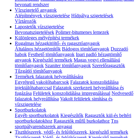
bevonati rendszer
Vízszigetelő anyagok
Alépítmények vízszigetelése
Hídpálya szigetelések
Víztározók
Lapostetők vízszigetelése
Bevonatszigetelések
Polimer-bitumenes lemezek
Különleges mélyépítési termékek
Rugalmas hézagkitöltő- és ragasztóanyagok
Általános hézagtömítők
Bádogos tömítőanyagok
Duzzadó
habok
Festhető tömítőanyagok
Ipari padló hézagtömítő
anyagok
Kiegészítő termékek
Magas vegyi ellenállású
tömítőanyagok
Szaniter tömítőanyagok
Szerelőragasztók
Tűzgátló tömítőanyagok
Termékek falazatok helyreállítására
Egyrétegű vakolóhabarcsok
Falazatok konszolidálása
injektálóhabarccsal
Falazatok szerkezeti helyreállítása és
fugázása
Felületek konszolidálása impregnálással
Nedvesedő
falazatok helyreállítása
Vakolt felületek simítása és
vízszigetelése
Sportburkolatok
Egyéb sportburkolatok
Kiegészítők
Ragasztók kül-és beltéri
sportburkolatokhoz
Ragasztók műfű burkolathoz
Tns
sportpályarendszerek anyagai
Tisztítószerek, védő- és felújítószerek, kiegészítő termékek
Tisztítószerek
Védő- és felújítószerek
Kiegészítő termékek