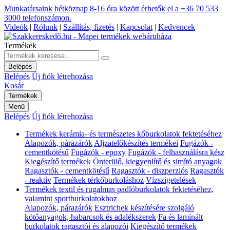
Munkatársaink hétköznap 8-16 óra között érhetők el a
+36 70 533
3000
telefonszámon.
Videók
|
Rólunk
|
Szállítás, fizetés
|
Kapcsolat
|
Kedvencek
Termékek
Belépés
Belépés
Új fiók létrehozása
Kosár
Termékek
Menü
Belépés
Új fiók létrehozása
Termékek kerámia- és természetes kőburkolatok fektetéséhez
Alapozók, párazárók
Aljzatelőkészítés termékei
Fugázók -
cementkötésű
Fugázók - epoxy
Fugázók - felhasználásra kész
Kiegészítő termékek
Önterülő, kiegyenlítő és simító anyagok
Ragasztók - cementkötésű
Ragasztók - diszperziós
Ragasztók
- reaktív
Termékek térkőburkoláshoz
Vízszigetelések
Termékek textil és rugalmas padlóburkolatok fektetéséhez,
valamint sportburkolatokhoz
Alapozók, párazárók
Esztrichek készítésére szolgáló
kötőanyagok, habarcsok és adalékszerek
Fa és laminált
burkolatok ragasztói és alapozói
Kiegészítő termékek