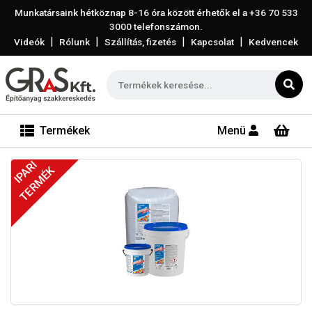
Munkatársaink hétköznap 8-16 óra között érhetők el a
+36 70 533
3000
telefonszámon.
|
|
|
|
Videók
Rólunk
Szállítás, fizetés
Kapcsolat
Kedvencek
Termékek
Menü
IPARI
TERMÉK