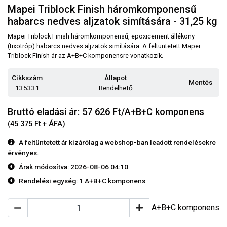
Mapei Triblock Finish háromkomponensű
habarcs nedves aljzatok simítására - 31,25 kg
Mapei Triblock Finish háromkomponensű, epoxicement állékony
(tixotróp) habarcs nedves aljzatok simítására. A feltüntetett Mapei
Triblock Finish ár az A+B+C komponensre vonatkozik.
Cikkszám
Állapot
Mentés
135331
Rendelhető
Bruttó eladási ár: 57 626
Ft/A+B+C komponens
(45 375 Ft + ÁFA)
A feltüntetett ár kizárólag a webshop-ban leadott rendelésekre
érvényes.
Árak módosítva: 2026-08-06 04:10
Rendelési egység:
1 A+B+C komponens
A+B+C komponens